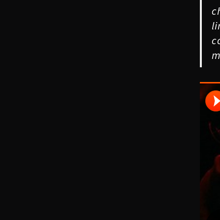
c
l
c
m