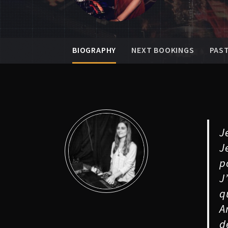
BIOGRAPHY
NEXT BOOKINGS
PAS
J
J
p
J
q
A
d